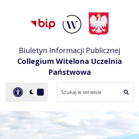
Przejdź do treści
Przejdź do mapy
Przejdź do
głównego menu
serwisu
Biuletyn Informacji Publicznej
Collegium Witelona Uczelnia
Państwowa
Szukaj
Panel dostosowania ułat
Przełącz
w
Szuka
na
serwisie
wersję
ciemną