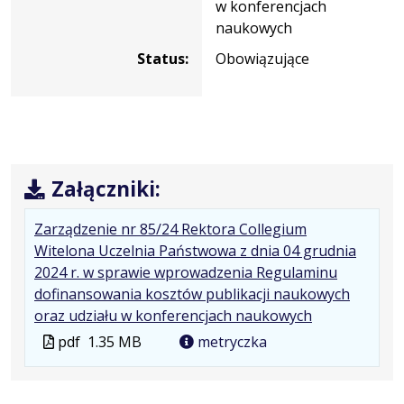
w konferencjach
naukowych
Status:
Obowiązujące
Załączniki:
Zarządzenie nr 85/24 Rektora Collegium
Witelona Uczelnia Państwowa z dnia 04 grudnia
2024 r. w sprawie wprowadzenia Regulaminu
dofinansowania kosztów publikacji naukowych
.
.
.
oraz udziału w konferencjach naukowych
Plik
Rozmiar
Otwiera
Plik
pdf
1.35 MB
metryczka
w
pliku:
się
w
formacie:
1.35
w
formacie
pdf
MB
nowej