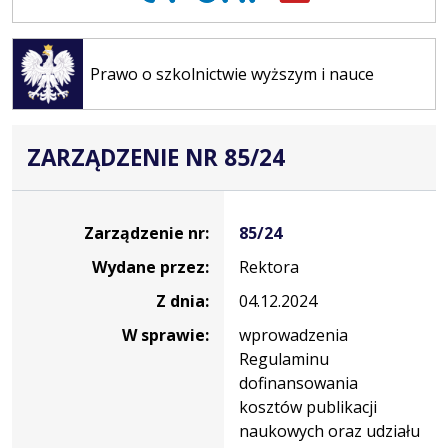
Otwiera
się w
Prawo o szkolnictwie wyższym i nauce
nowej
karcie
ZARZĄDZENIE NR 85/24
Zarządzenie
Zarządzenie nr:
85/24
Wydane przez:
Rektora
Z dnia:
04.12.2024
W sprawie:
wprowadzenia
Regulaminu
dofinansowania
kosztów publikacji
naukowych oraz udziału