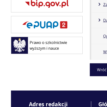
Z
Da
O
Otwiera
się w
Prawo o szkolnictwie
nowej
wyższym i nauce
Wn
karcie
Wróć
Adres redakcji
Gł