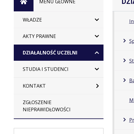
DZI
Strona
MENU GŁÓWNE
główna
WŁADZE
I
AKTY PRAWNE
Sp
DZIAŁALNOŚĆ UCZELNI
St
STUDIA I STUDENCI
B
KONTAKT
M
ZGŁOSZENIE
NIEPRAWIDŁOWOŚCI
P