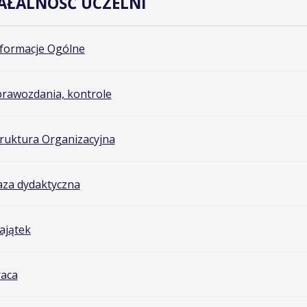
AŁALNOŚĆ UCZELNI
nformacje Ogólne
rawozdania, kontrole
ruktura Organizacyjna
aza dydaktyczna
ajątek
raca