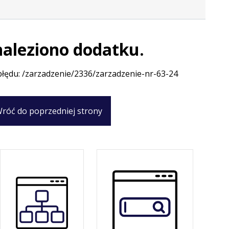
naleziono dodatku.
błędu: /zarzadzenie/2336/zarzadzenie-nr-63-24
róć do poprzedniej strony