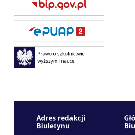
Otwiera
się w
Prawo o szkolnictwie
nowej
wyższym i nauce
karcie
Adres redakcji
Gł
Biuletynu
Bi