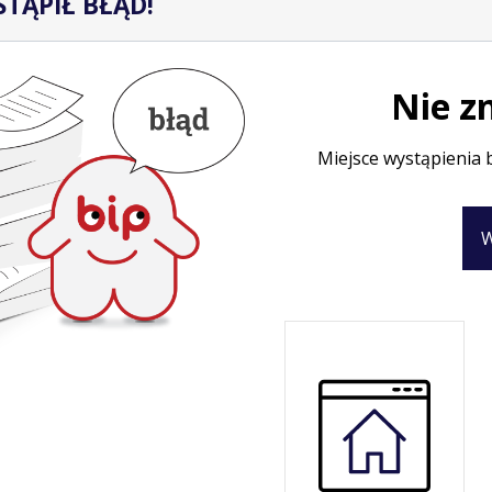
TĄPIŁ BŁĄD!
Nie z
Miejsce wystąpienia 
W