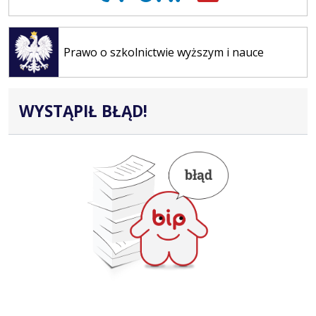
Otwiera
się w
Prawo o szkolnictwie wyższym i nauce
nowej
karcie
WYSTĄPIŁ BŁĄD!