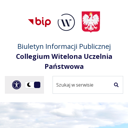
Przejdź do treści
Przejdź do mapy
Przejdź do
głównego menu
serwisu
Biuletyn Informacji Publicznej
Collegium Witelona Uczelnia
Państwowa
Szukaj
Panel dostosowania ułat
Przełącz
w
Szuka
na
serwisie
wersję
ciemną